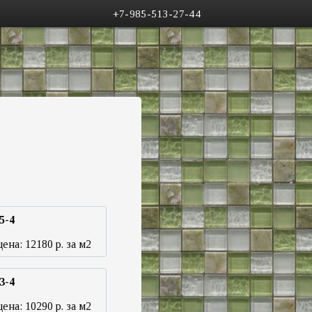
+7-985-513-27-44
5-4
цена:
12180
р. за м2
3-4
цена:
10290
р. за м2