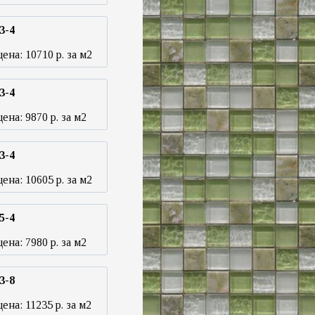
3-4
цена:
10710
р. за м2
3-4
цена:
9870
р. за м2
3-4
цена:
10605
р. за м2
5-4
цена:
7980
р. за м2
3-8
цена:
11235
р. за м2