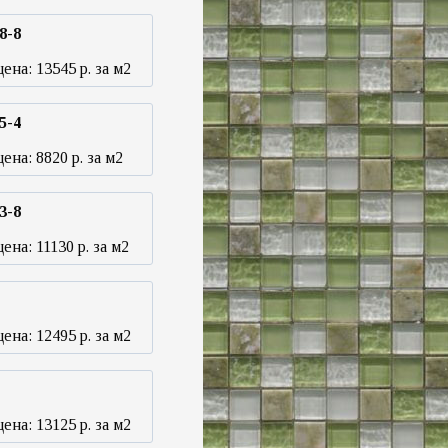
8-8
цена:
13545
р. за м2
5-4
цена:
8820
р. за м2
3-8
цена:
11130
р. за м2
цена:
12495
р. за м2
цена:
13125
р. за м2