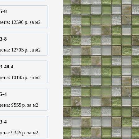
5-8
цена:
12390
р. за м2
3-8
цена:
12705
р. за м2
3-48-4
цена:
10185
р. за м2
5-4
цена:
9555
р. за м2
3-4
цена:
9345
р. за м2