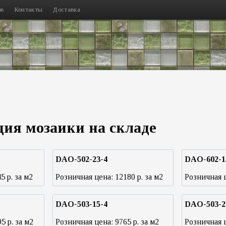
ов
Контакты
Доставка
ия мозаики на складе
DAO-502-23-4
DAO-602-1
45
р. за м2
Розничная цена:
12180
р. за м2
Розничная 
DAO-503-15-4
DAO-503-2
95
р. за м2
Розничная цена:
9765
р. за м2
Розничная 