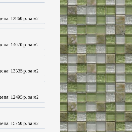
цена:
13860
р. за м2
цена:
14070
р. за м2
цена:
13335
р. за м2
цена:
12495
р. за м2
цена:
15750
р. за м2